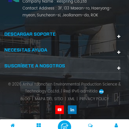
Company Name : Respring Co.,Ltd
Contact Address : 3F, 133 Maean-ro, Haeryong-
myeon, Suncheon-si, Jeollanam-do, ROK
DESCARGAR SOPORTE
NECESITAS AYUDA
SUSCRÍBETE A NOSOTROS
© 2026 Anhui Yuanchen Environmental Production Science &
Technology Co,Ltd. |
Red IPv6 admitida
BLOG
|
MAPA DEL SITIO
|
XML
|
PRIVACY POLICY