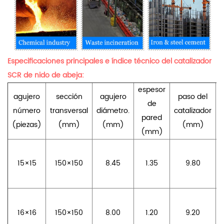
Especificaciones principales e índice técnico del catalizador
SCR de nido de abeja:
espesor
agujero
sección
agujero
paso del
p
de
número
transversal
diámetro.
catalizador
pared
(piezas)
(mm)
(mm)
(mm)
(mm)
15×15
150×150
8.45
1.35
9.80
16×16
150×150
8.00
1.20
9.20