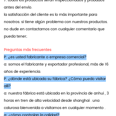
7. todos los productos serán inspeccionados y probados
antes del envío.
la satisfacción del cliente es lo más importante para
nosotros. si tiene algún problema con nuestros productos.
no dude en contactarnos con cualquier comentario que
pueda tener;
Preguntas más frecuentes
P: ¿es usted fabricante o empresa comercial?
a: somos el fabricante y exportador profesional, más de 16
años de experiencia.
P: ¿dónde está ubicada su fábrica? ¿Cómo puedo visitar
allí?
a: nuestra fábrica está ubicada en la provincia de anhui , 3
horas en tren de alta velocidad desde shanghai . una
calurosa bienvenida a visitarnos en cualquier momento .
q: ¿cómo controlan la calidad?