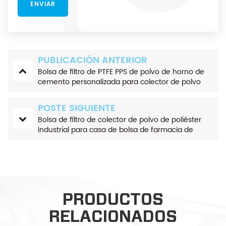
PUBLICACIÓN ANTERIOR
Bolsa de filtro de PTFE PPS de polvo de horno de
cemento personalizada para colector de polvo
jaula de filtro de bolsa a juego resistente a altas
temperaturas
POSTE SIGUIENTE
Bolsa de filtro de colector de polvo de poliéster
industrial para casa de bolsa de farmacia de
comida de hierro de mina de cemento
PRODUCTOS
RELACIONADOS