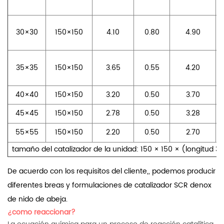
30×30
150×150
4.10
0.80
4.90
35×35
150×150
3.65
0.55
4.20
40×40
150×150
3.20
0.50
3.70
45×45
150×150
2.78
0.50
3.28
55×55
150×150
2.20
0.50
2.70
tamaño del catalizador de la unidad: 150 × 150 × (longitud 
De acuerdo con los requisitos del cliente,, podemos producir
diferentes breas y formulaciones de catalizador SCR denox
de nido de abeja.
¿como reaccionar?