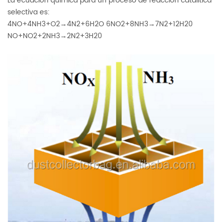
La ecuación química para un proceso de reacción catalítica
selectiva es:
4NO+4NH3+O2→4N2+6H2O 6NO2+8NH3→7N2+12H20
NO+NO2+2NH3→2N2+3H20