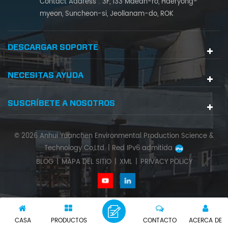
Contact Address : 3F, 133 Maean-ro, Haeryong-
myeon, Suncheon-si, Jeollanam-do, ROK
DESCARGAR SOPORTE
NECESITAS AYUDA
SUSCRÍBETE A NOSOTROS
© 2026 Anhui Yuanchen Environmental Production Science &
Technology Co,Ltd. |
Red IPv6 admitida
BLOG
|
MAPA DEL SITIO
|
XML
|
PRIVACY POLICY
CASA
PRODUCTOS
CONTACTO
ACERCA DE