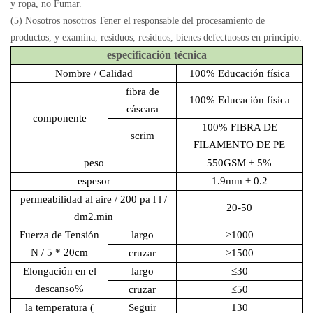
y ropa, no Fumar.
(5) Nosotros nosotros Tener el responsable del procesamiento de
productos, y examina, residuos, residuos, bienes defectuosos en principio.
especificación técnica
Nombre / Calidad
100% Educación física
fibra de
100% Educación física
cáscara
componente
100% FIBRA DE
scrim
FILAMENTO DE PE
peso
550GSM ± 5%
espesor
1.9mm ± 0.2
permeabilidad al aire
/ 200 pa l l /
20-50
dm2.min
Fuerza de Tensión
largo
≥1000
N / 5 * 20cm
cruzar
≥1500
Elongación en el
largo
≤30
descanso
%
cruzar
≤50
la temperatura
(
Seguir
130