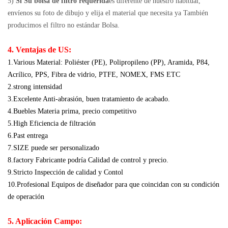
5)
Si Su bolsa de filtro requerida
es diferente de nuestro habitual,
envíenos su foto de dibujo y elija el material que necesita ya También
producimos el filtro no estándar Bolsa.
4. Ventajas de US:
1.Various Material: Poliéster (PE), Polipropileno (PP), Aramida, P84,
Acrílico, PPS, Fibra de vidrio, PTFE, NOMEX, FMS ETC
2.strong intensidad
3.Excelente Anti-abrasión, buen tratamiento de acabado.
4.Buebles Materia prima, precio competitivo
5.High Eficiencia de filtración
6.Past entrega
7.SIZE puede ser personalizado
8.factory Fabricante podría Calidad de control y precio.
9.Stricto Inspección de calidad y Contol
10.Profesional Equipos de diseñador para que coincidan con su condición
de operación
5. Aplicación Campo: